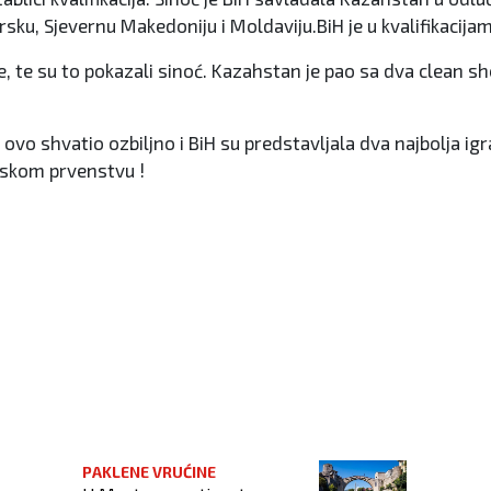
arsku, Sjevernu Makedoniju i Moldaviju.BiH je u kvalifikacij
, te su to pokazali sinoć. Kazahstan je pao sa dva clean shee
e ovo shvatio ozbiljno i BiH su predstavljala dva najbolja ig
pskom prvenstvu !
ijela kadetske lige !
PAKLENE VRUĆINE