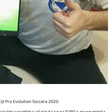
iji Pro Evolution Soccera 2020.
lučujućim susretima i plasirala se na EURO s prvog mjesta