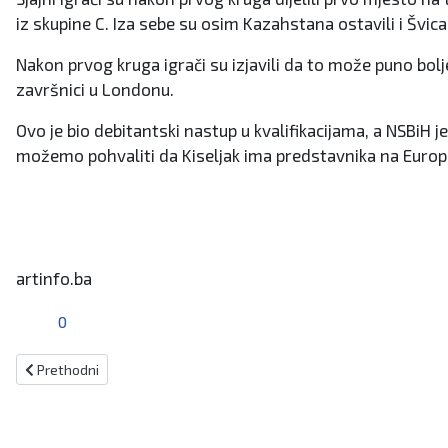
iz skupine C. Iza sebe su osim Kazahstana ostavili i Švic
Nakon prvog kruga igrači su izjavili da to može puno bolje
završnici u Londonu.
Ovo je bio debitantski nastup u kvalifikacijama, a NSBiH j
možemo pohvaliti da Kiseljak ima predstavnika na Euro
artinfo.ba
0
Prethodni članak: Gloria Slišković najbolja strijelkinja dosadašnjeg d
Prethodni