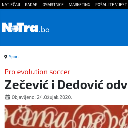
NATJEČAJI
RADAR
OSMRTNICE
MARKETING
POŠALJITE VIJEST
Početna
Vijesti
Sport
Sport
Kultura
Pro evolution soccer
Zečević i Dedović odv
Crna
kronika
Objavljeno: 24.Ožujak.2020.
Politika
Zanimljivosti