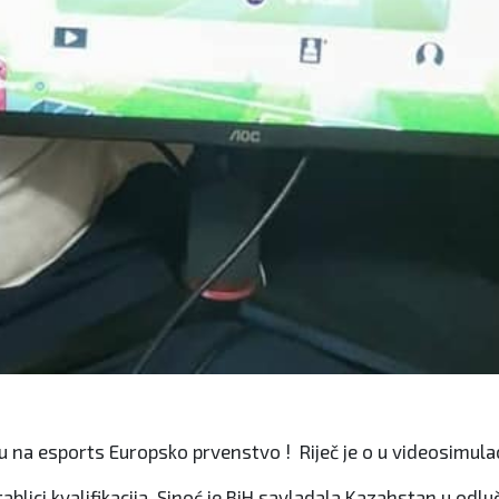
u na esports Europsko prvenstvo ! Riječ je o u videosimulac
 tablici kvalifikacija. Sinoć je BiH savladala Kazahstan u od