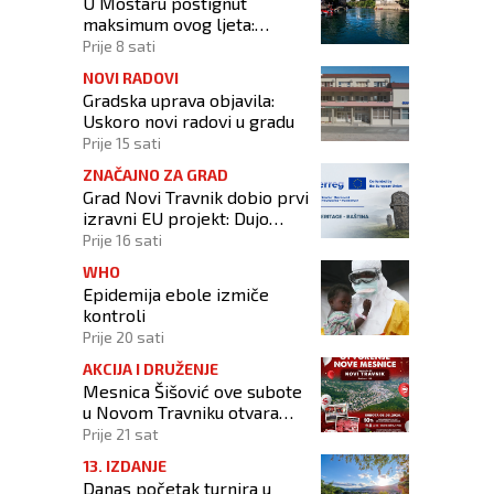
U Mostaru postignut
maksimum ovog ljeta:
Izmjerena temperatura od
Prije 8 sati
42,3 stupnja Celzijeva
NOVI RADOVI
Gradska uprava objavila:
Uskoro novi radovi u gradu
Prije 15 sati
ZNAČAJNO ZA GRAD
Grad Novi Travnik dobio prvi
izravni EU projekt: Dujo
potpisao ugovor
Prije 16 sati
WHO
Epidemija ebole izmiče
kontroli
Prije 20 sati
AKCIJA I DRUŽENJE
Mesnica Šišović ove subote
u Novom Travniku otvara
poslovnicu!
Prije 21 sat
13. IZDANJE
Danas početak turnira u