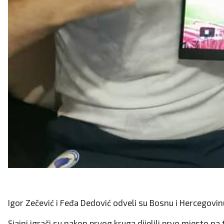
Igor Zečević i Feđa Dedović odveli su Bosnu i Hercegovin
Sjajni igrači su nakon prvog kruga dijelili prvo mjesto na