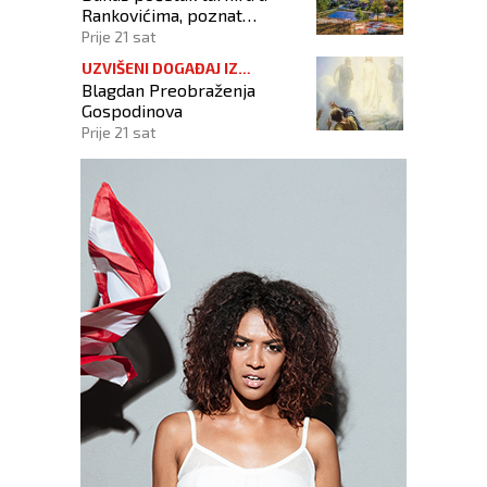
Rankovićima, poznat
raspored prvog dana
Prije 21 sat
UZVIŠENI DOGAĐAJ IZ
Blagdan Preobraženja
KRISTOVA ŽIVOTA
Gospodinova
Prije 21 sat