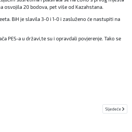
ama osvojila 20 bodova, pet više od Kazahstana.
ta. BiH je slavila 3-0 i 1-0 i zasluženo će nastupiti na
rača PES-a u državi,te su i opravdali povjerenje. Tako se
Sljedeći članak
Sljedeće