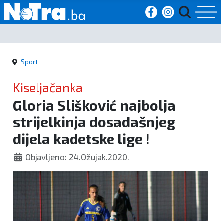
Početna
Sport
Vijesti
Kiseljačanka
Sport
Gloria Slišković najbolja
strijelkinja dosadašnjeg
Kultura
dijela kadetske lige !
Crna
Objavljeno: 24.Ožujak.2020.
kronika
Politika
Zanimljivosti