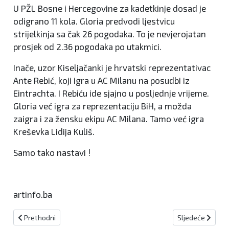
U PŽL Bosne i Hercegovine za kadetkinje dosad je
odigrano 11 kola. Gloria predvodi ljestvicu
strijelkinja sa čak 26 pogodaka. To je nevjerojatan
prosjek od 2.36 pogodaka po utakmici.
Inače, uzor Kiseljačanki je hrvatski reprezentativac
Ante Rebić, koji igra u AC Milanu na posudbi iz
Eintrachta. I Rebiću ide sjajno u posljednje vrijeme.
Gloria već igra za reprezentaciju BiH, a možda
zaigra i za žensku ekipu AC Milana. Tamo već igra
Kreševka Lidija Kuliš.
Samo tako nastavi !
artinfo.ba
Prethodni članak: SN90+ : Poznati prvi sudionici drugog kruga !
Sljedeći članak:
Prethodni
Sljedeće