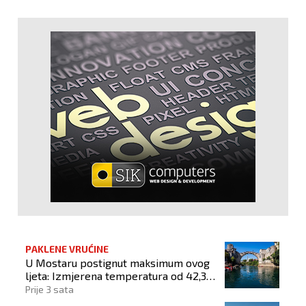
PAKLENE VRUĆINE
U Mostaru postignut maksimum ovog
ljeta: Izmjerena temperatura od 42,3
stupnja Celzijeva
Prije 3 sata