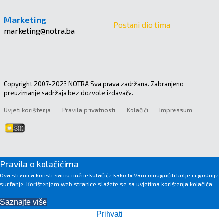
Marketing
Postani dio tima
marketing@notra.ba
Copyright 2007-2023 NOTRA Sva prava zadržana. Zabranjeno
preuzimanje sadržaja bez dozvole izdavača.
Uvjeti korištenja
Pravila privatnosti
Kolačići
Impressum
Pravila o kolačićima
Ova stranica koristi samo nužne kolačiće kako bi Vam omogućili bolje i ugodnije
surfanje. Korištenjem web stranice slažete se sa uvjetima korištenja kolačića.
Saznajte više
Prihvati