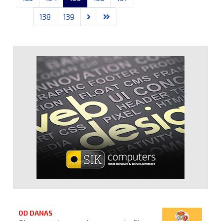
138
139
OD DANAS