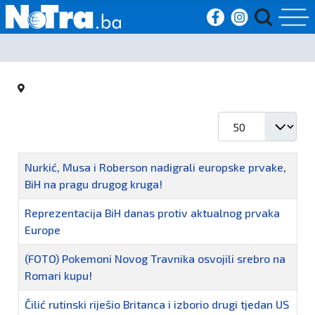
Početna
Vijesti
Prikaz #
Sport
Naziv
Nurkić, Musa i Roberson nadigrali europske prvake,
Kultura
BiH na pragu drugog kruga!
Crna
Reprezentacija BiH danas protiv aktualnog prvaka
Europe
kronika
(FOTO) Pokemoni Novog Travnika osvojili srebro na
Politika
Romari kupu!
Čilić rutinski riješio Britanca i izborio drugi tjedan US
Zanimljivosti