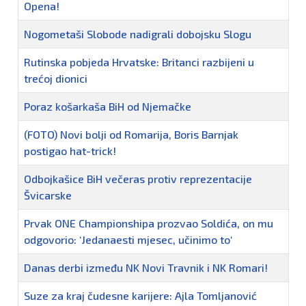
Opena!
Nogometaši Slobode nadigrali dobojsku Slogu
Rutinska pobjeda Hrvatske: Britanci razbijeni u
trećoj dionici
Poraz košarkaša BiH od Njemačke
(FOTO) Novi bolji od Romarija, Boris Barnjak
postigao hat-trick!
Odbojkašice BiH večeras protiv reprezentacije
Švicarske
Prvak ONE Championshipa prozvao Soldića, on mu
odgovorio: ‘Jedanaesti mjesec, učinimo to‘
Danas derbi između NK Novi Travnik i NK Romari!
Suze za kraj čudesne karijere: Ajla Tomljanović