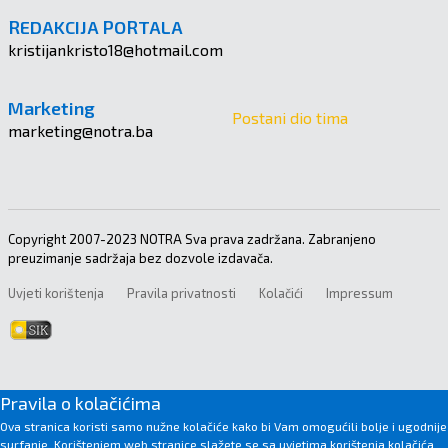
REDAKCIJA PORTALA
kristijankristo18@hotmail.com
Marketing
Postani dio tima
marketing@notra.ba
Copyright 2007-2023 NOTRA Sva prava zadržana. Zabranjeno
preuzimanje sadržaja bez dozvole izdavača.
Uvjeti korištenja
Pravila privatnosti
Kolačići
Impressum
Pravila o kolačićima
Ova stranica koristi samo nužne kolačiće kako bi Vam omogućili bolje i ugodnije
surfanje. Korištenjem web stranice slažete se sa uvjetima korištenja kolačića.