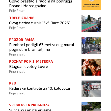
Glovo prestao s radom na području
Bosne i Hercegovine
Prije 6 sati
TREĆE IZDANJE
Ovog tjedna turnir "3x3 Bare 2026."
Prije 9 sati
PROZOR-RAMA
Rumboci podigli 63 metra dug mural
poginulim braniteljima
Prije 9 sati
POZNAT PO KIŠI METEORA
Blagdan svetog Lovre
Prije 9 sati
KSB
Radarske kontrole za 10. kolovoza
Prije 9 sati
VREMENSKA PROGNOZA
Sunčano i vruće vrijeme!