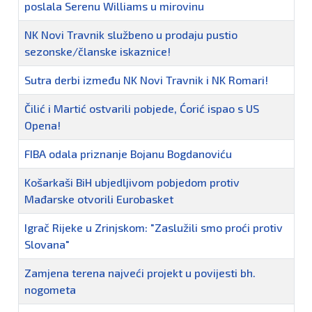
poslala Serenu Williams u mirovinu
NK Novi Travnik službeno u prodaju pustio
sezonske/članske iskaznice!
Sutra derbi između NK Novi Travnik i NK Romari!
Čilić i Martić ostvarili pobjede, Ćorić ispao s US
Opena!
FIBA odala priznanje Bojanu Bogdanoviću
Košarkaši BiH ubjedljivom pobjedom protiv
Mađarske otvorili Eurobasket
Igrač Rijeke u Zrinjskom: "Zaslužili smo proći protiv
Slovana"
Zamjena terena najveći projekt u povijesti bh.
nogometa