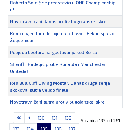
Roberto Soldić se predstavio u ONE Championship-
u!
Novotravničani danas protiv bugojanske Iskre
Remi u vječitom derbiju na Grbavici, Bekrić spasio
Željezničar
Pobjeda Leotara na gostovanju kod Borca
Sheriff i Radeljić protiv Ronalda i Manchester
Uniteda!
Red Bull Cliff Diving Mostar: Danas druga serija
skokova, sutra veliko finale
Novotravničani sutra protiv bugojanske Iskre
Članci
130
131
132
Stranica 135 od 261
133
134
135
136
137